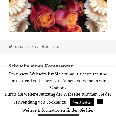
Veröffentlicht
Originalgröße
Oktober 12, 2017
839 × 543
am
Schreibe einen Kommentar
Du musst
angemeldet
sein, um einen Kommentar
Um unsere Webseite für Sie optimal zu gestalten und
abzugeben.
fortlaufend verbessern zu können, verwenden wir
Cookies.
Durch die weitere Nutzung der Webseite stimmen Sie der
Beitragsnavigation
Verwendung von Cookies zu.
Verstanden
VERÖFFENTLICHT IN
IMG_4710-2
Weitere Informationen finden Sie hier