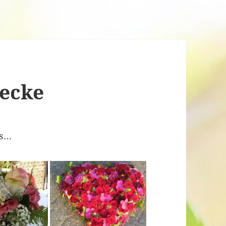
tecke
ss…