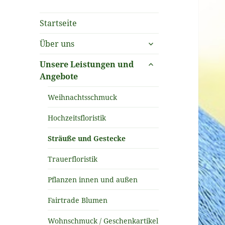
Startseite
untermenü
Über uns
öffnen
untermenü
Unsere Leistungen und
öffnen
Angebote
Weihnachtsschmuck
Hochzeitsfloristik
Sträuße und Gestecke
Trauerfloristik
Pflanzen innen und außen
Fairtrade Blumen
Wohnschmuck / Geschenkartikel