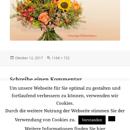
Veröffentlicht
Originalgröße
Oktober 12, 2017
1168 × 722
am
Schreibe einen Kommentar
Du musst
angemeldet
sein, um einen Kommentar
Um unsere Webseite für Sie optimal zu gestalten und
abzugeben.
fortlaufend verbessern zu können, verwenden wir
Cookies.
Durch die weitere Nutzung der Webseite stimmen Sie der
Beitragsnavigation
Verwendung von Cookies zu.
Verstanden
VERÖFFENTLICHT IN
Herbst Blumenhaus Wiesbaden
Weitere Informationen finden Sie hier