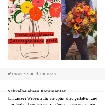
Veröffentlicht
Originalgröße
Februar 7, 2020
1280 × 1280
am
Schreibe einen Kommentar
Du musst
angemeldet
sein, um einen Kommentar
Um unsere Webseite für Sie optimal zu gestalten und
abzugeben.
fortlaufend verbessern zu können, verwenden wir