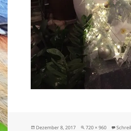
Veröffentlicht
Originalgröße
Dezember 8, 2017
720 × 960
Schre