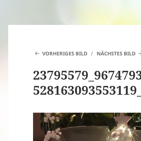
VORHERIGES BILD
NÄCHSTES BILD
23795579_967479
528163093553119