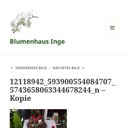
MENÜ
Blumenhaus Inge
UND
WIDGETS
VORHERIGES BILD
NÄCHSTES BILD
12118942_593900554084707_
5743658063344678244_n –
Kopie