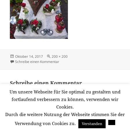
Veröffentlicht
Originalgröße
Oktober 14, 2017
200 × 200
am
zu 12118942_593900554084707_574365806
Schreibe einen Kommentar
Schreibe einen Kommentar
Du musst
angemeldet
sein, um einen Kommentar
Um unsere Webseite für Sie optimal zu gestalten und
abzugeben.
fortlaufend verbessern zu können, verwenden wir
Cookies.
Durch die weitere Nutzung der Webseite stimmen Sie der
Beitragsnavigation
Verwendung von Cookies zu.
Verstanden
VERÖFFENTLICHT IN