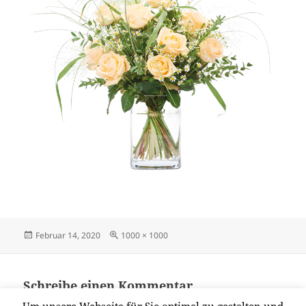
Veröffentlicht
Originalgröße
Februar 14, 2020
1000 × 1000
am
Schreibe einen Kommentar
Du musst
angemeldet
sein, um einen Kommentar