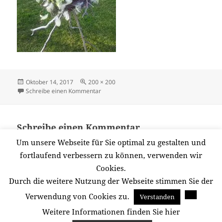
Veröffentlicht
Originalgröße
Oktober 14, 2017
200 × 200
am
zu 10675608_516320015176095_67229093
Schreibe einen Kommentar
Schreibe einen Kommentar
Du musst
angemeldet
sein, um einen Kommentar
Um unsere Webseite für Sie optimal zu gestalten und
abzugeben.
fortlaufend verbessern zu können, verwenden wir
Cookies.
Durch die weitere Nutzung der Webseite stimmen Sie der
Beitragsnavigation
Verwendung von Cookies zu.
Verstanden
VERÖFFENTLICHT IN
Sträuße und Gestecke
Weitere Informationen finden Sie hier