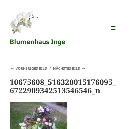
MENÜ
Blumenhaus Inge
UND
WIDGETS
VORHERIGES BILD
NÄCHSTES BILD
10675608_516320015176095_
6722909342513546546_n