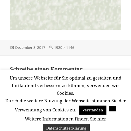
Veröffentlicht
Originalgröße
Dezember 8, 2017
1920 × 1146
am
Schreibe einen Kommentar
Du musst
angemeldet
sein, um einen Kommentar
Um unsere Webseite für Sie optimal zu gestalten und
abzugeben.
fortlaufend verbessern zu können, verwenden wir
Cookies.
Durch die weitere Nutzung der Webseite stimmen Sie der
Beitragsnavigation
Verwendung von Cookies zu.
Verstanden
VERÖFFENTLICHT IN
snow-man-2992550_1920
Weitere Informationen finden Sie hier
Datenschutzerklärung