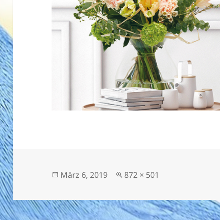
Veröffentlicht
Originalgröße
März 6, 2019
872 × 501
am