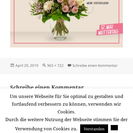
Veröffentlicht
Originalgröße
zu 09
April 29, 2019
965 × 722
Schreibe einen Kommentar
am
Schreibe einen Kommentar
Du musst
angemeldet
sein, um einen Kommentar
Um unsere Webseite für Sie optimal zu gestalten und
abzugeben.
fortlaufend verbessern zu können, verwenden wir
Cookies.
Durch die weitere Nutzung der Webseite stimmen Sie der
Beitragsnavigation
Verwendung von Cookies zu.
Verstanden
VERÖFFENTLICHT IN