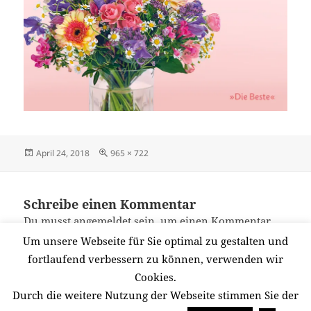
Veröffentlicht
Originalgröße
April 24, 2018
965 × 722
am
Schreibe einen Kommentar
Du musst
angemeldet
sein, um einen Kommentar
abzugeben.
Um unsere Webseite für Sie optimal zu gestalten und
fortlaufend verbessern zu können, verwenden wir
Cookies.
Beitragsnavigation
Durch die weitere Nutzung der Webseite stimmen Sie der
VERÖFFENTLICHT IN