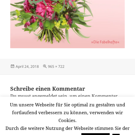
Veröffentlicht
Originalgröße
April 24, 2018
965 × 722
am
Schreibe einen Kommentar
Du musst
angemeldet
sein, um einen Kommentar
abzugeben.
Um unsere Webseite für Sie optimal zu gestalten und
fortlaufend verbessern zu können, verwenden wir
Cookies.
Beitragsnavigation
Durch die weitere Nutzung der Webseite stimmen Sie der
VERÖFFENTLICHT IN