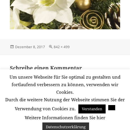
Veröffentlicht
Originalgröße
Dezember 8, 2017
842 × 499
am
Schreibe einen Kommentar
Du musst
angemeldet
sein, um einen Kommentar
Um unsere Webseite für Sie optimal zu gestalten und
abzugeben.
fortlaufend verbessern zu können, verwenden wir
Cookies.
Durch die weitere Nutzung der Webseite stimmen Sie der
Beitragsnavigation
Verwendung von Cookies zu.
Verstanden
VERÖFFENTLICHT IN
Fleurop 1
Weitere Informationen finden Sie hier
Datenschutzerklärung