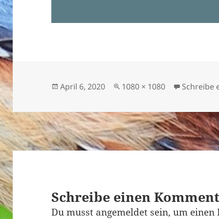
Veröffentlicht
Originalgröße
April 6, 2020
1080 × 1080
Schreibe
am
Schreibe einen Kommen
Du musst
angemeldet
sein, um einen